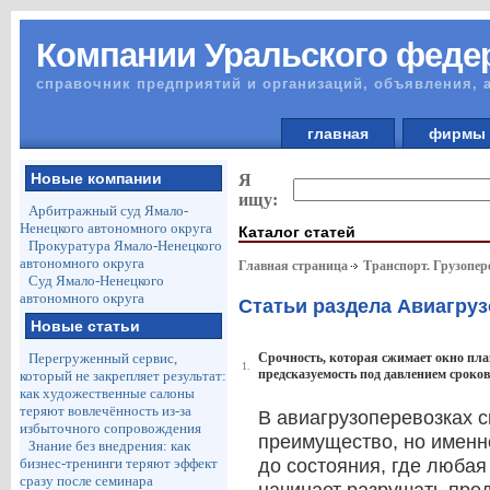
Компании Уральского федер
справочник предприятий и организаций, объявления, 
главная
фирм
Новые компании
Я
ищу:
Арбитражный суд Ямало-
Ненецкого автономного округа
Каталог статей
Прокуратура Ямало-Ненецкого
автономного округа
Главная страница
Транспорт. Грузопер
Суд Ямало-Ненецкого
автономного округа
Статьи раздела Авиагру
Новые статьи
Перегруженный сервис,
Срочность, которая сжимает окно пла
1.
предсказуемость под давлением сроков
который не закрепляет результат:
как художественные салоны
теряют вовлечённость из-за
В авиагрузоперевозках с
избыточного сопровождения
преимущество, но именн
Знание без внедрения: как
бизнес-тренинги теряют эффект
до состояния, где любая
сразу после семинара