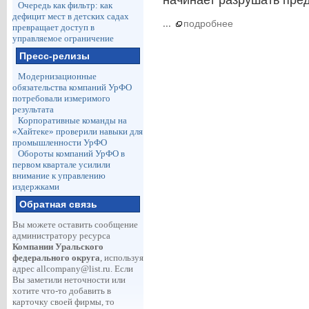
начинает разрушать пред
Очередь как фильтр: как
дефицит мест в детских садах
...
подробнее
превращает доступ в
управляемое ограничение
Пресс-релизы
Модернизационные
обязательства компаний УрФО
потребовали измеримого
результата
Корпоративные команды на
«Хайтеке» проверили навыки для
промышленности УрФО
Обороты компаний УрФО в
первом квартале усилили
внимание к управлению
издержками
Обратная связь
Вы можете оставить сообщение
администратору ресурса
Компании Уральского
федерального округа
, используя
адрес
allcompany@list.ru
. Если
Вы заметили неточности или
хотите что-то добавить в
карточку своей фирмы, то