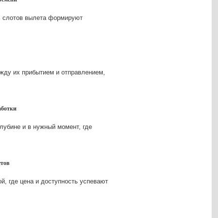
ть слотов вылета формируют
ежду их прибытием и отправлением,
аботки
лубине и в нужный момент, где
етов
й, где цена и доступность успевают
ы