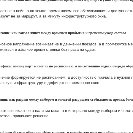
кает не в небе, а на земле: время наземного обслуживания и доступнос
ирует не за маршрут, а за минуту инфраструктурного окна.
писание: как вокзал живёт между временем прибытия и временем ухода состава
овное напряжение возникает не в движении поездов, а в промежутке м
житься в жёсткое время стоянки без права на сдвиг.
афика: почему порт живёт не по расписанию, а по состоянию воды и очереди обр
чение формируется не расписанием, а доступностью причала в нужной г
ческую инфраструктуру в дефицитное временное окно.
ения: как разрыв между выбором и оплатой разрушает стабильность продаж бил
ыв возникает не в наличии мест, а в интервале между выбором и оплато
ватель принимает решение.
ый новый заказ обнуляет эффективность и создаёт скрытую цену сборки команд