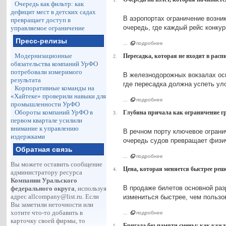
Очередь как фильтр: как
дефицит мест в детских садах
В аэропортах ограничение возни
превращает доступ в
очередь, где каждый рейс конкур
управляемое ограничение
Пресс-релизы
...
подробнее
Модернизационные
Пересадка, которая не входит в рас
2.
обязательства компаний УрФО
потребовали измеримого
В железнодорожных вокзалах осн
результата
где пересадка должна успеть уло
Корпоративные команды на
«Хайтеке» проверили навыки для
...
подробнее
промышленности УрФО
Обороты компаний УрФО в
Глубина причала как ограничение гр
3.
первом квартале усилили
внимание к управлению
В речном порту ключевое ограни
издержками
очередь судов превращает физи
Обратная связь
...
подробнее
Вы можете оставить сообщение
Цена, которая меняется быстрее реш
4.
администратору ресурса
Компании Уральского
В продаже билетов основной разр
федерального округа
, используя
адрес
allcompany@list.ru
. Если
измениться быстрее, чем пользо
Вы заметили неточности или
хотите что-то добавить в
...
подробнее
карточку своей фирмы, то
Бригада без памяти смены: как кажд
5.