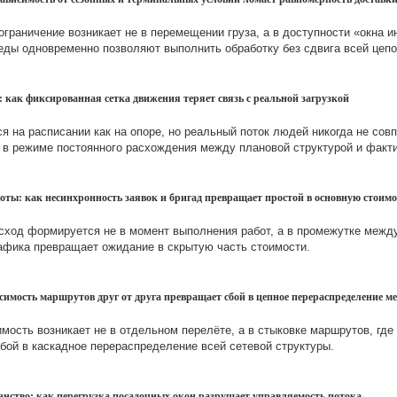
 ограничение возникает не в перемещении груза, а в доступности «окна 
еды одновременно позволяют выполнить обработку без сдвига всей цепо
: как фиксированная сетка движения теряет связь с реальной загрузкой
 на расписании как на опоре, но реальный поток людей никогда не совп
ь в режиме постоянного расхождения между плановой структурой и факти
оты: как несинхронность заявок и бригад превращает простой в основную стоимо
асход формируется не в момент выполнения работ, а в промежутке межд
рафика превращает ожидание в скрытую часть стоимости.
симость маршрутов друг от друга превращает сбой в цепное перераспределение ме
мость возникает не в отдельном перелёте, а в стыковке маршрутов, где
бой в каскадное перераспределение всей сетевой структуры.
анство: как перегрузка посадочных окон разрушает управляемость потока