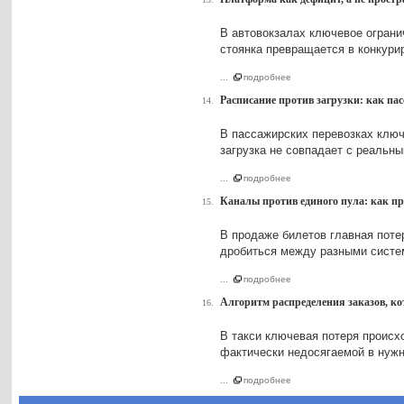
В автовокзалах ключевое ограни
стоянка превращается в конкур
...
подробнее
Расписание против загрузки: как па
14.
В пассажирских перевозках ключе
загрузка не совпадает с реаль
...
подробнее
Каналы против единого пула: как пр
15.
В продаже билетов главная потер
дробиться между разными систем
...
подробнее
Алгоритм распределения заказов, ко
16.
В такси ключевая потеря происх
фактически недосягаемой в нужн
...
подробнее