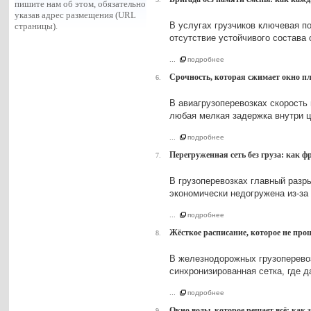
пишите нам об этом, обязательно
указав адрес размещения (URL
В услугах грузчиков ключевая по
страницы).
отсутствие устойчивого состава
...
подробнее
Срочность, которая сжимает окно пл
6.
В авиагрузоперевозках скорость 
любая мелкая задержка внутри ц
...
подробнее
Перегруженная сеть без груза: как 
7.
В грузоперевозках главный разры
экономически недогружена из-за
...
подробнее
Жёсткое расписание, которое не пр
8.
В железнодорожных грузоперевоз
синхронизированная сетка, где 
...
подробнее
Окно воды, которое решает всё: как
9.