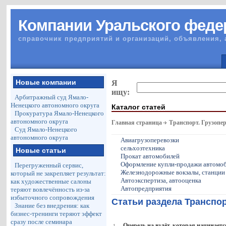
Компании Уральского феде
справочник предприятий и организаций, объявления, 
Новые компании
Я
ищу:
Арбитражный суд Ямало-
Ненецкого автономного округа
Каталог статей
Прокуратура Ямало-Ненецкого
автономного округа
Главная страница
Транспорт. Грузопе
Суд Ямало-Ненецкого
автономного округа
Авиагрузоперевозки
сельхозтехника
Новые статьи
Прокат автомобилей
Оформление купли-продажи автомо
Перегруженный сервис,
Железнодорожные вокзалы, станции
который не закрепляет результат:
Автоэкспертиза, автооценка
как художественные салоны
Автопредприятия
теряют вовлечённость из-за
избыточного сопровождения
Статьи раздела Транспор
Знание без внедрения: как
бизнес-тренинги теряют эффект
сразу после семинара
Очередь на взлёт, которая начинает
1.