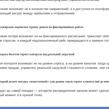
чение возникает не в количестве направлений, а в доступности платфор
ирующий ресурс между прибытием и отправлением.
ссажирские перевозки теряют деньги на фиксированных рейсах
вая потеря возникает из-за фиксированного расписания: транспорт обяз
ным спросом, и каждый недозаполненный рейс превращается в прямую п
одажа билетов теряет контроль над реальной загрузкой
я контроля возникает не на уровне спроса, а на уровне каналов: когда о
ами продаж, управлять реальной загрузкой становится сложнее, чем с
торый делает поездку «недоступной»: как рынок такси теряет клиента ещё до п
одит до самой поездки — алгоритм распределения заказов может сдела
ый момент и в нужной точке.