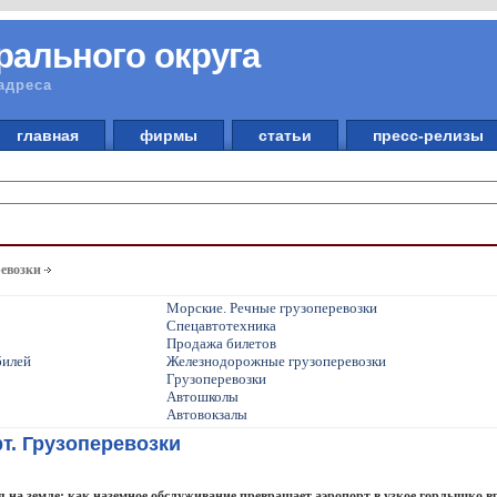
рального округа
адреса
главная
фирмы
статьи
пресс-релизы
ревозки
Морские. Речные грузоперевозки
Спецавтотехника
Продажа билетов
билей
Железнодорожные грузоперевозки
Грузоперевозки
Автошколы
Автовокзалы
т. Грузоперевозки
ся на земле: как наземное обслуживание превращает аэропорт в узкое горлышко 