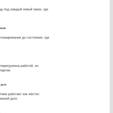
ад под каждый новый заказ, где
оков
планирования до состояния, где
 перегружена работой, но
партии.
 долг
тема работает как жёстко
енной долг.
и