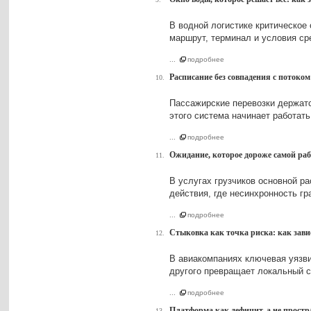
В водной логистике критическое
маршрут, терминал и условия ср
...
подробнее
Расписание без совпадения с потоком
10.
Пассажирские перевозки держатся
этого система начинает работат
...
подробнее
Ожидание, которое дороже самой раб
11.
В услугах грузчиков основной р
действия, где несинхронность г
...
подробнее
Стыковка как точка риска: как зави
12.
В авиакомпаниях ключевая уязви
другого превращает локальный с
...
подробнее
Платформа как дефицит, а не простр
13.