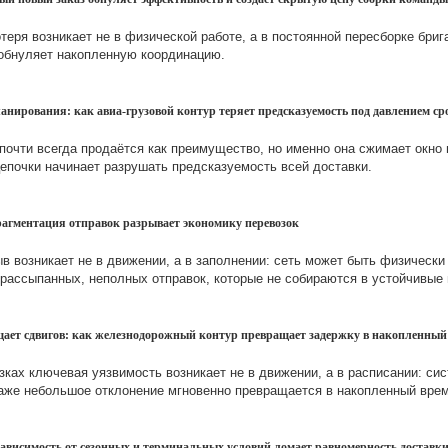
теря возникает не в физической работе, а в постоянной пересборке бриг
 обнуляет накопленную координацию.
анирования: как авиа-грузовой контур теряет предсказуемость под давлением ср
почти всегда продаётся как преимущество, но именно она сжимает окно 
епочки начинает разрушать предсказуемость всей доставки.
фрагментация отправок разрывает экономику перевозок
в возникает не в движении, а в заполнении: сеть может быть физически
 рассыпанных, неполных отправок, которые не собираются в устойчивые 
ощает сдвигов: как железнодорожный контур превращает задержку в накопленный
ках ключевая уязвимость возникает не в движении, а в расписании: сис
даже небольшое отклонение мгновенно превращается в накопленный врем
 зависимость от сезонных и терминальных условий ломает равномерность доставк