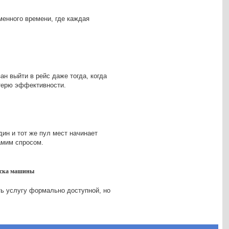
менного времени, где каждая
ан выйти в рейс даже тогда, когда
отерю эффективности.
дин и тот же пул мест начинает
амим спросом.
оиска машины
ть услугу формально доступной, но