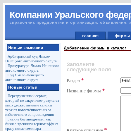
Компании Уральского федер
справочник предприятий и организаций, объявления, 
главная
фирм
Новые компании
Добавление фирмы в каталог
Арбитражный суд Ямало-
Ненецкого автономного округа
Заполните
Прокуратура Ямало-Ненецкого
следующие поля
автономного округа
Суд Ямало-Ненецкого
*
автономного округа
Раздел
Новые статьи
*
Название фирмы
Перегруженный сервис,
который не закрепляет результат:
как художественные салоны
теряют вовлечённость из-за
избыточного сопровождения
Знание без внедрения: как
бизнес-тренинги теряют эффект
сразу после семинара
*
Краткое описание