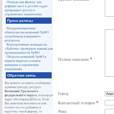
Очередь как фильтр: как
дефицит мест в детских садах
превращает доступ в
управляемое ограничение
Пресс-релизы
Модернизационные
обязательства компаний УрФО
потребовали измеримого
результата
Корпоративные команды на
«Хайтеке» проверили навыки для
промышленности УрФО
Обороты компаний УрФО в
*
Полное описание
первом квартале усилили
внимание к управлению
издержками
Обратная связь
Вы можете оставить сообщение
администратору ресурса
Компании Уральского
Город
федерального округа
, используя
адрес
allcompany@list.ru
. Если
*
Контактный телефон
Вы заметили неточности или
хотите что-то добавить в
Факс
карточку своей фирмы, то