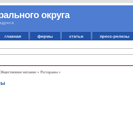
рального округа
адреса
главная
фирмы
статьи
пресс-релизы
 Общественное питание
Рестораны
ны