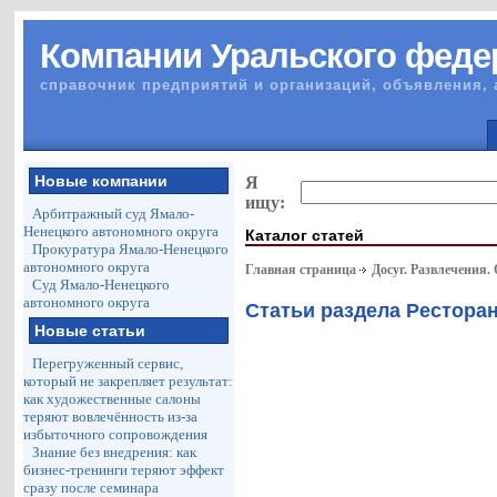
Компании Уральского феде
справочник предприятий и организаций, объявления, 
Новые компании
Я
ищу:
Арбитражный суд Ямало-
Ненецкого автономного округа
Каталог статей
Прокуратура Ямало-Ненецкого
автономного округа
Главная страница
Досуг. Развлечения.
Суд Ямало-Ненецкого
автономного округа
Статьи раздела Рестора
Новые статьи
Перегруженный сервис,
который не закрепляет результат:
как художественные салоны
теряют вовлечённость из-за
избыточного сопровождения
Знание без внедрения: как
бизнес-тренинги теряют эффект
сразу после семинара