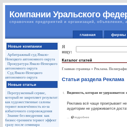
Компании Уральского федер
справочник предприятий и организаций, объявления, 
главная
фирм
Новые компании
Я
ищу:
Арбитражный суд Ямало-
Ненецкого автономного округа
Каталог статей
Прокуратура Ямало-Ненецкого
автономного округа
Главная страница
Реклама. Полиграф
Суд Ямало-Ненецкого
автономного округа
Статьи раздела Реклама
Новые статьи
Перегруженный сервис,
Видимость, которая не удерживается: 
1.
который не закрепляет результат:
как художественные салоны
Реклама всё чаще проигрывает не и
теряют вовлечённость из-за
аудитории не удерживается достат
избыточного сопровождения
Знание без внедрения: как
...
подробнее
бизнес-тренинги теряют эффект
сразу после семинара