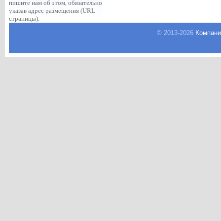
пишите нам об этом, обязательно
указав адрес размещения (URL
страницы).
© 2013-
2026
Компани