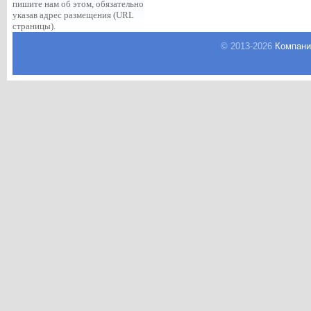
пишите нам об этом, обязательно
указав адрес размещения (URL
страницы).
© 2013-
2026
Компани